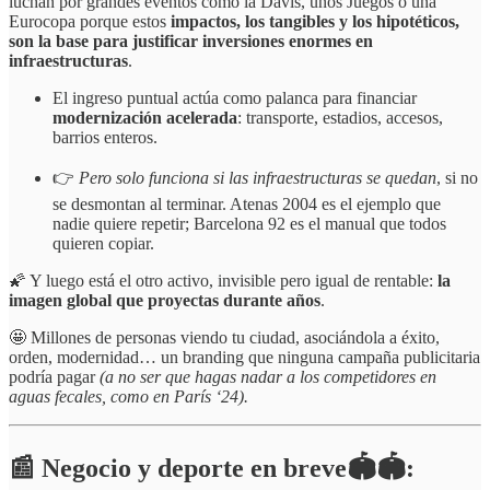
luchan por grandes eventos como la Davis, unos Juegos o una
Eurocopa porque estos
impactos, los tangibles y los hipotéticos,
son la base para justificar inversiones enormes en
infraestructuras
.
El ingreso puntual actúa como palanca para financiar
modernización acelerada
: transporte, estadios, accesos,
barrios enteros.
👉
Pero solo funciona si las infraestructuras se quedan
, si no
se desmontan al terminar. Atenas 2004 es el ejemplo que
nadie quiere repetir; Barcelona 92 es el manual que todos
quieren copiar.
🌠 Y luego está el otro activo, invisible pero igual de rentable:
la
imagen global que proyectas durante años
.
🤩 Millones de personas viendo tu ciudad, asociándola a éxito,
orden, modernidad… un branding que ninguna campaña publicitaria
podría pagar
(a no ser que hagas nadar a los competidores en
aguas fecales, como en París ‘24).
📰 Negocio y deporte en breve🏟️🏟️: