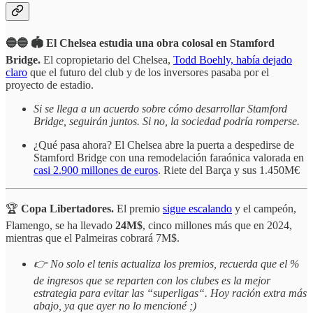
🔵🔵 🏟️ El Chelsea estudia una obra colosal en Stamford
Bridge.
El copropietario del Chelsea,
Todd Boehly, había dejado
claro
que el futuro del club y de los inversores pasaba por el
proyecto de estadio.
Si se llega a un acuerdo sobre cómo desarrollar Stamford
Bridge, seguirán juntos.
Si no, la sociedad podría romperse.
¿Qué pasa ahora? El Chelsea abre la puerta a despedirse de
Stamford Bridge con una remodelación faraónica valorada en
casi 2.900 millones de euros
. Riete del Barça y sus 1.450M€
🏆
Copa
Libertadores.
El premio
sigue escalando
y el campeón,
Flamengo, se ha llevado
24M$
, cinco millones más que en 2024,
mientras que el Palmeiras cobrará 7M$.
👉 No solo el tenis actualiza los premios, recuerda que el %
de ingresos que se reparten con los clubes es la mejor
estrategia para evitar las “superligas“. Hoy ración extra más
abajo, ya que ayer no lo mencioné ;)