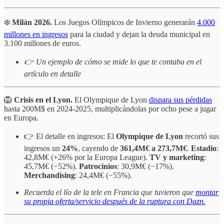
❄️
Milán 2026.
Los Juegos Olímpicos de Invierno generarán
4.000
millones en ingresos
para la ciudad y dejan la deuda municipal en
3.100 millones de euros.
👉 Un ejemplo de cómo se mide lo que te contaba en el
artículo en detalle
🦁
Crisis en el Lyon.
El Olympique de Lyon
dispara sus pérdidas
hasta 200M$ en 2024-2025, multiplicándolas por ocho pese a jugar
en Europa.
👉 El detalle en ingresos: El
Olympique de Lyon
recortó sus
ingresos un
24%
, cayendo de
361,4M€ a 273,7M€
.
Estadio
:
42,8M€ (+26% por la Europa League).
TV y marketing
:
45,7M€ (−52%).
Patrocinios
: 30,9M€ (−17%).
Merchandising
: 24,4M€ (−55%).
Recuerda el lío de la tele en Francia que tuvieron que
montar
su propia oferta/servicio después de la ruptura con Dazn.