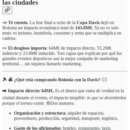
las ciudades
📣
Te cuento.
La fase final a ocho de la
Copa Davis
dejó en
Bolonia un impacto económico total de
143.8M€
. Ya no es solo
tenis: es turismo, hostelería, consumo y renta que se multiplica en
cadena.
👀
El desglose importa
: 64M€ de impacto directo, 55.2M€
indirecto y 23.8M€ inducido. Tres capas que explican por qué los
grandes eventos deportivos son la mejor campaña de marketing
territorial… sin siquiera llamarlo marketing.
🎾 🍝 ¿Qué está comprando Bolonia con la Davis? 👇🏻
➡️ Impacto directo: 64M€.
Es el dinero que entra
de verdad
en la
ciudad durante el evento,
el impacto tangible: lo que se desembolsa
porque el torneo existe.
⚙️Dos motores:
Organización y estructura
: alquiler de espacios,
proveedores, producción, seguridad, transporte, logística.
Gasto de los aficionados
: hoteles, restaurantes, taxis,