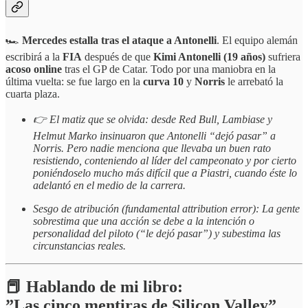
🏎️
Mercedes estalla tras el ataque a Antonelli
. El equipo alemán
escribirá a la
FIA
después de que
Kimi Antonelli (19 años)
sufriera
acoso online
tras el GP de Catar. Todo por una maniobra en la
última vuelta: se fue largo en la
curva 10
y
Norris
le arrebató la
cuarta plaza.
👉 El matiz que se olvida: desde Red Bull, Lambiase y
Helmut Marko insinuaron que Antonelli “dejó pasar” a
Norris. Pero nadie menciona que llevaba un buen rato
resistiendo, conteniendo al líder del campeonato y por cierto
poniéndoselo mucho más difícil que a Piastri, cuando éste lo
adelantó en el medio de la carrera.
Sesgo de atribución (fundamental attribution error): La gente
sobrestima que una acción se debe a la intención o
personalidad del piloto (“le dejó pasar”) y subestima las
circunstancias reales.
📕 Hablando de mi libro:
”Las cinco mentiras de Silicon Valley”