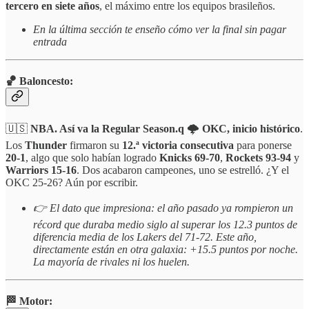
tercero en siete años
, el máximo entre los equipos brasileños.
En la última sección te enseño cómo ver la final sin pagar
entrada
🏀 Baloncesto:
🇺🇸
NBA. Así va la Regular Season.q
🌩️
OKC, inicio histórico
.
Los
Thunder
firmaron su
12.ª victoria consecutiva
para ponerse
20-1
, algo que solo habían logrado
Knicks 69-70
,
Rockets 93-94
y
Warriors 15-16
. Dos acabaron campeones, uno se estrelló. ¿Y el
OKC 25-26? Aún por escribir.
👉 El dato que impresiona: el año pasado ya rompieron un
récord que duraba medio siglo al superar los 12.3 puntos de
diferencia media de los Lakers del 71-72. Este año,
directamente están en otra galaxia: +15.5 puntos por noche.
La mayoría de rivales ni los huelen.
🏁 Motor: