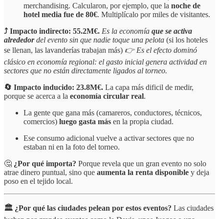
merchandising. Calcularon, por ejemplo, que la
noche de
hotel media fue de 80€
. Multiplícalo por miles de visitantes.
⤴️ Impacto indirecto: 55.2M€.
Es la economía
que se activa
alrededor
del evento sin que nadie toque una pelota
(si los hoteles
se llenan, las lavanderías trabajan más)
👉 Es el efecto dominó
clásico en economía regional: el gasto inicial genera actividad en
sectores que no están directamente ligados al torneo.
🔄 Impacto inducido: 23.8M€.
La capa más dificil de medir,
porque se acerca a la
economía circular real
.
La gente que gana más (camareros, conductores, técnicos,
comercios)
luego gasta más
en la propia ciudad.
Ese consumo adicional vuelve a activar sectores que no
estaban ni en la foto del torneo.
🤔
¿Por qué importa?
Porque revela que un gran evento no solo
atrae dinero puntual, sino que
aumenta la renta disponible
y deja
poso en el tejido local.
🏛️ ¿Por qué las ciudades pelean por estos eventos?
Las ciudades