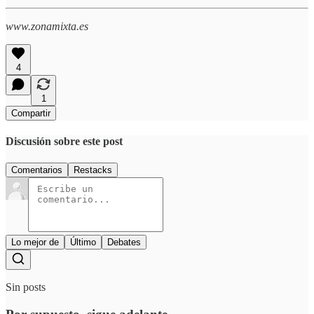
www.zonamixta.es
4
1
Compartir
Discusión sobre este post
Comentarios
Restacks
Lo mejor de
Último
Debates
Sin posts