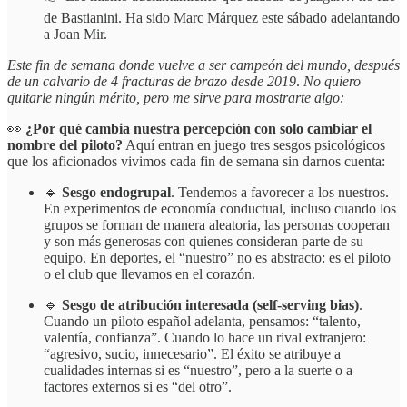
de Bastianini. Ha sido Marc Márquez este sábado adelantando
a Joan Mir.
Este fin de semana donde vuelve a ser campeón del mundo, después
de un calvario de 4 fracturas de brazo desde 2019
.
No quiero
quitarle ningún mérito, pero me sirve para mostrarte algo:
👀
¿Por qué cambia nuestra percepción con solo cambiar el
nombre del piloto?
Aquí entran en juego tres sesgos psicológicos
que los aficionados vivimos cada fin de semana sin darnos cuenta:
🔹
Sesgo endogrupal
. Tendemos a favorecer a los nuestros.
En experimentos de economía conductual, incluso cuando los
grupos se forman de manera aleatoria, las personas cooperan
y son más generosas con quienes consideran parte de su
equipo. En deportes, el “nuestro” no es abstracto: es el piloto
o el club que llevamos en el corazón.
🔹
Sesgo de atribución interesada (self-serving bias)
.
Cuando un piloto español adelanta, pensamos: “talento,
valentía, confianza”. Cuando lo hace un rival extranjero:
“agresivo, sucio, innecesario”. El éxito se atribuye a
cualidades internas si es “nuestro”, pero a la suerte o a
factores externos si es “del otro”.