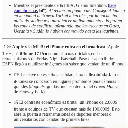
Mientras el presidente de la FIFA, Gianni Infantino,
hace
equilibrismos
(🔐).
Al recibir un premio del Consejo Atlántico
en la ciudad de Nueva York el miércoles por la noche, ha
utilizado su discurso para hacer un llamamiento a la paz en
las zonas de conflicto, afirmando que las escenas en Gaza,
Ucrania y Sudán lo habían conmovido hasta las lágrimas.
📱⚾
Apple y la MLB: el iPhone entra en el broadcast.
Apple
TV+ usó
iPhone 17 Pro
como cámaras oficiales en las
retransmisiones de Friday Night Baseball. Pasó desapercibido:
ESPN llegó a reutilizar imágenes sin saber que venían de un iPhone.
👉 La clave no es solo la calidad, sino la
flexibilidad
. Los
iPhones se colocaron en lugares prohibidos para cámaras
grandes (
dugouts
, gradas, incluso dentro del
Green Monster
de Fenway Park).
💰 El contraste económico es brutal: un iPhone de 2.000$
frente a equipos de TV que cuestan más de 100.000$. Esto
abre la puerta a retransmisiones de deportes menores o
universitarios con calidad de primera línea.