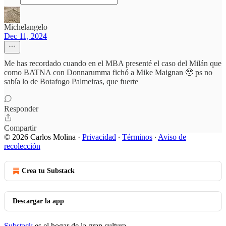
Michelangelo
Dec 11, 2024
Me has recordado cuando en el MBA presenté el caso del Milán que
como BATNA con Donnarumma fichó a Mike Maignan 🥹 ps no
sabía lo de Botafogo Palmeiras, que fuerte
Responder
Compartir
© 2026 Carlos Molina
·
Privacidad
∙
Términos
∙
Aviso de
recolección
Crea tu Substack
Descargar la app
Substack
es el hogar de la gran cultura