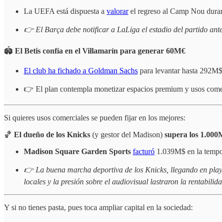
La UEFA está dispuesta a
valorar
el regreso al Camp Nou durant
👉 El Barça debe notificar a LaLiga el estadio del partido ante
🏟️
El Betis confía en el Villamarín para generar 60M€
El club ha fichado a Goldman Sachs
para levantar hasta 292M$ 
👉 El plan contempla monetizar espacios premium y usos comer
Si quieres usos comerciales se pueden fijar en los mejores:
🏀
El dueño de los Knicks
(y gestor del Madison)
supera los 1.000M
Madison Square Garden Sports
facturó
1.039M$ en la tempor
👉 La buena marcha deportiva de los Knicks, llegando en playof
locales y la presión sobre el audiovisual lastraron la rentabilida
Y si no tienes pasta, pues toca ampliar capital en la sociedad: