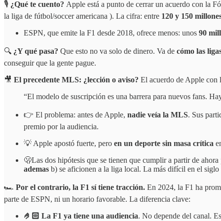
🎙️
¿Qué te cuento?
Apple está a punto de cerrar un acuerdo con la F
la liga de fútbol/soccer americana ). La cifra: entre
120 y 150 millone
ESPN, que emite la F1 desde 2018, ofrece menos: unos
90 mil
🔍
¿Y qué pasa?
Que esto no va solo de dinero. Va de
cómo las liga
conseguir que la gente pague.
🎥
El precedente MLS: ¿lección o aviso?
El acuerdo de Apple con la
“El modelo de suscripción es una barrera para nuevos fans. Hay 
👉 El problema: antes de Apple,
nadie veía la MLS
. Sus part
premio por la audiencia.
💡 Apple apostó fuerte, pero
en un deporte sin masa crítica
e
🫢Las dos hipótesis que se tienen que cumplir a partir de ahora
ademas
b) se aficionen a la liga local. La más difícil en el sigl
🏎️
Por el contrario,
la F1 sí tiene tracción.
En 2024, la F1 ha pro
parte de ESPN, ni un horario favorable. La diferencia clave:
🤌🏻 La F1 ya tiene una audiencia
. No depende del canal. Es