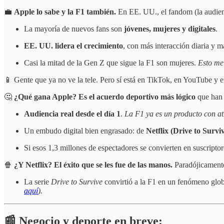
💼
Apple lo sabe y la F1 también.
En EE. UU., el fandom (la audien
La mayoría de nuevos fans son
jóvenes, mujeres y digitales
.
EE. UU. lidera el crecimiento
, con más interacción diaria y 
Casi la mitad de la Gen Z que sigue la F1 son mujeres.
Esto me
📱 Gente que ya no ve la tele. Pero sí está en TikTok, en YouTube y 
🤔
¿Qué gana Apple? Es el acuerdo deportivo más lógico
que han 
Audiencia real desde el día 1
.
La F1 ya es un producto con at
Un embudo digital bien engrasado: de
Netflix (Drive to Survi
Si esos 1,3 millones de espectadores se convierten en suscripto
🍿
¿Y Netflix? El éxito que se les fue de las manos.
Paradójicament
La serie
Drive to Survive
convirtió a la F1 en un fenómeno globa
aquí
).
📰 Negocio y deporte en breve: