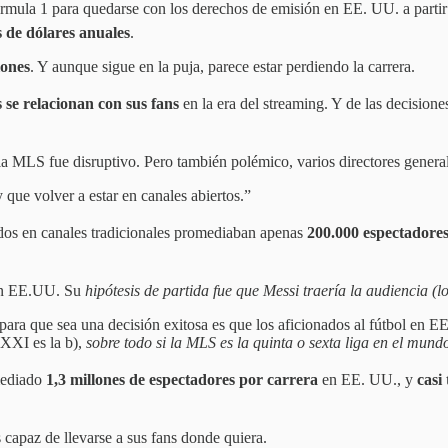
órmula 1 para quedarse con los derechos de emisión en EE. UU. a part
s de dólares anuales
.
lones
. Y aunque sigue en la puja, parece estar perdiendo la carrera.
s se relacionan con sus fans
en la era del streaming. Y de las decisio
 MLS fue disruptivo. Pero también polémico, varios directores generales
que volver a estar en canales abiertos.”
idos en canales tradicionales promediaban apenas
200.000 espectadore
n EE.UU. Su
hipótesis de partida fue que Messi traería la audiencia (
 para que sea una decisión exitosa es que los aficionados al fútbol en
o XXI es la b),
sobre todo si la MLS es la quinta o sexta liga en el mund
mediado
1,3 millones de espectadores por carrera
en EE. UU., y
casi
 capaz de llevarse a sus fans donde quiera.