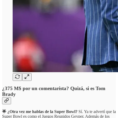
¿375 M$ por un comentarista? Quizá, si es Tom
Brady
🌟 ¿Otra vez me hablas de la Super Bowl?
Sí.
Ya te advertí que la
Super Bowl es como el Juegos Reunidos Geyper. Además de los