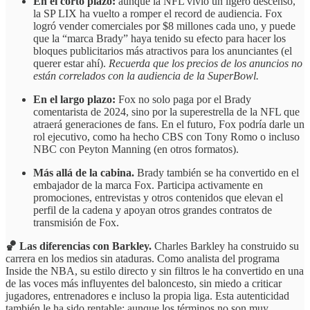
En el corto plazo:
aunque la NFL vivió un ligero descenso,
la SP LIX ha vuelto a romper el record de audiencia. Fox
logró vender comerciales por $8 millones cada uno, y puede
que la “marca Brady” haya tenido su efecto para hacer los
bloques publicitarios más atractivos para los anunciantes (el
querer estar ahí).
Recuerda que los precios de los anuncios no
están correlados con la audiencia de la SuperBowl.
En el largo plazo:
Fox no solo paga por el Brady
comentarista de 2024, sino por la superestrella de la NFL que
atraerá generaciones de fans. En el futuro, Fox podría darle un
rol ejecutivo, como ha hecho CBS con Tony Romo o incluso
NBC con Peyton Manning (en otros formatos).
Más allá de la cabina.
Brady también se ha convertido en el
embajador de la marca Fox. Participa activamente en
promociones, entrevistas y otros contenidos que elevan el
perfil de la cadena y apoyan otros grandes contratos de
transmisión de Fox.
🏀 Las diferencias con Barkley.
Charles Barkley ha construido su
carrera en los medios sin ataduras. Como analista del programa
Inside the NBA, su estilo directo y sin filtros le ha convertido en una
de las voces más influyentes del baloncesto, sin miedo a criticar
jugadores, entrenadores e incluso la propia liga. Esta autenticidad
también le ha sido rentable: aunque los términos no son muy