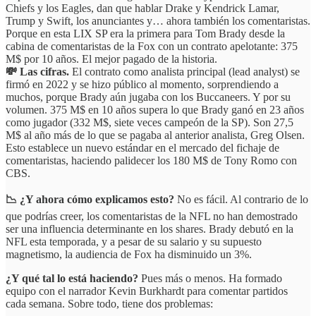
Chiefs y los Eagles, dan que hablar Drake y Kendrick Lamar,
Trump y Swift, los anunciantes y… ahora también los comentaristas.
Porque en esta LIX SP era la primera para Tom Brady desde la
cabina de comentaristas de la Fox con un contrato apelotante: 375
M$ por 10 años. El mejor pagado de la historia.
💸 Las cifras.
El contrato como analista principal (lead analyst) se
firmó en 2022 y se hizo público al momento, sorprendiendo a
muchos, porque Brady aún jugaba con los Buccaneers. Y por su
volumen. 375 M$ en 10 años supera lo que Brady ganó en 23 años
como jugador (332 M$, siete veces campeón de la SP). Son 27,5
M$ al año más de lo que se pagaba al anterior analista, Greg Olsen.
Esto establece un nuevo estándar en el mercado del fichaje de
comentaristas, haciendo palidecer los 180 M$ de Tony Romo con
CBS.
📉 ¿Y ahora cómo explicamos esto?
No es fácil. Al contrario de lo
que podrías creer, los comentaristas de la NFL no han demostrado
ser una influencia determinante en los shares. Brady debutó en la
NFL esta temporada, y a pesar de su salario y su supuesto
magnetismo, la audiencia de Fox ha disminuido un 3%.
¿Y qué tal lo está haciendo?
Pues más o menos. Ha formado
equipo con el narrador Kevin Burkhardt para comentar partidos
cada semana. Sobre todo, tiene dos problemas: