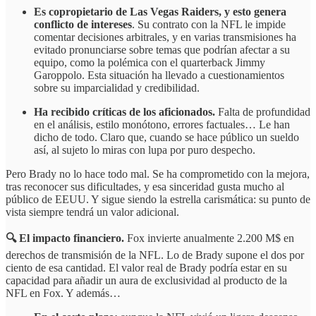
Es copropietario de Las Vegas Raiders, y esto genera
conflicto de intereses
. Su contrato con la NFL le impide
comentar decisiones arbitrales, y en varias transmisiones ha
evitado pronunciarse sobre temas que podrían afectar a su
equipo, como la polémica con el quarterback Jimmy
Garoppolo. Esta situación ha llevado a cuestionamientos
sobre su imparcialidad y credibilidad.
Ha recibido críticas de los aficionados.
Falta de profundidad
en el análisis, estilo monótono, errores factuales… Le han
dicho de todo. Claro que, cuando se hace público un sueldo
así, al sujeto lo miras con lupa por puro despecho.
Pero Brady no lo hace todo mal. Se ha comprometido con la mejora,
tras reconocer sus dificultades, y esa sinceridad gusta mucho al
público de EEUU. Y sigue siendo la estrella carismática: su punto de
vista siempre tendrá un valor adicional.
🔍 El impacto financiero.
Fox invierte anualmente 2.200 M$ en
derechos de transmisión de la NFL. Lo de Brady supone el dos por
ciento de esa cantidad. El valor real de Brady podría estar en su
capacidad para añadir un aura de exclusividad al producto de la
NFL en Fox. Y además…