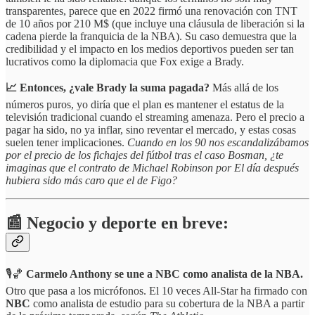
transparentes, parece que en 2022 firmó una renovación con TNT
de 10 años por 210 M$ (que incluye una cláusula de liberación si la
cadena pierde la franquicia de la NBA). Su caso demuestra que la
credibilidad y el impacto en los medios deportivos pueden ser tan
lucrativos como la diplomacia que Fox exige a Brady.
📈 Entonces, ¿vale Brady la suma pagada?
Más allá de los
números puros, yo diría que el plan es mantener el estatus de la
televisión tradicional cuando el streaming amenaza. Pero el precio a
pagar ha sido, no ya inflar, sino reventar el mercado, y estas cosas
suelen tener implicaciones.
Cuando en los 90 nos escandalizábamos
por el precio de los fichajes del fútbol tras el caso Bosman, ¿te
imaginas que el contrato de Michael Robinson por El día después
hubiera sido más caro que el de Figo?
📰 Negocio y deporte en breve:
🎙️🏀
Carmelo Anthony se une a NBC como analista de la NBA.
Otro que pasa a los micrófonos. El 10 veces All-Star ha firmado con
NBC
como analista de estudio para su cobertura de la NBA a partir