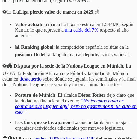
de la próxima temporada, según
The Athletic
.
⚽📉
LaLiga pierde valor de marca en 2025.
💰
Valor actual:
la marca LaLiga se estima en 1.534M€, según
Kantar, lo que representa
una caída del 7%
respecto al año
anterior.
📊
Ranking global
: la competición española se sitúa en la
posición 16
del ranking de marcas deportivas más valiosas.
⚽🏟️
Disputa por la sede de la Nations League en Múnich.
La
UEFA, la Federación Alemana de Fútbol y la ciudad de Múnich
están en
desacuerdo
sobre dónde se jugarán las semifinales y la final
de la Nations League este verano y quién asumirá los costes.
Postura de Múnich
. El alcalde
Dieter Reiter
dejó claro que
la ciudad no financiará el evento:
“No tenemos nada en
contra de que jueguen aquí, pero no gastaremos ni un euro en
esto”
.
Los fans que se las apañen
. La ciudad también se niega a
organizar actividades adicionales por motivos logísticos.
🔵🔴
El Barça
vende el 60% de los palcos VIP
del nuevo Spotify